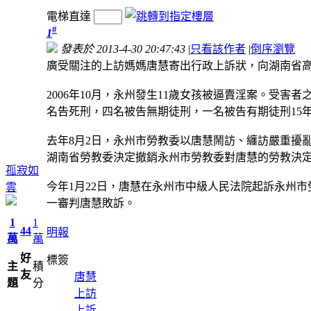
電梯直達
#
1
發表於 2013-4-30 20:47:43
|
只看該作者
|
倒序瀏覽
廣受關注的上訪媽媽唐慧寄出行政上訴狀，向湖南省
2006年10月，永州發生11歲女孩被逼賣淫案。受
名告死刑，四名被告無期徒刑，一名被告有期徒刑15
去年8月2日，永州市勞教委以唐慧鬧訪、纏訪嚴重擾亂
湖南省勞教委決定撤銷永州市勞教委對唐慧的勞教決
孤寂如
今年1月22日，唐慧在永州市中級人民法院起訴永州
雲
一審判唐慧敗訴。
1
1
44
明報
萬
萬
好
標簽
主
積
友
唐慧
題
分
上訪
上訴