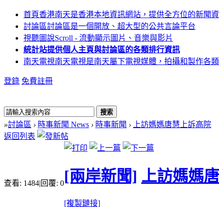
首頁
香港南天是香港本地資訊網站，提供全方位的新聞資
討論區
討論區是一個開放、超大型的公共言論平台
視聽圖說
Scroll - 流動顯示圖片、音樂與影片
統計站
提供個人主頁與討論區的各類排行資訊
南天電視
南天電視是南天屬下電視媒體，拍攝和製作各類
登錄
免費註冊
搜索
»
討論區
›
時事新聞 News
›
時事新聞
›
上訪媽媽唐慧上訴高院
返回列表
[兩岸新聞]
上訪媽媽
查看:
1484
|
回覆:
0
[複製鏈接]