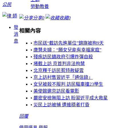
公民
勞動教養
分享
0
收藏
0
發
相關內容
消
息
•
市民送“截訪先進單位”錦旗被拘9天
•
唐慧夫婦：“願女兒能有幸福家庭”
•
殘疾訪民鎮政府引爆炸彈自殺
•
堵截上訪 京首判非法拘禁
•
北京釋千訪民惹特赦疑雲
•
京上訪村售習近平「通信錄」
•
女兒被殺不服判 訪民驅車撞23學生
•
美使館邀京訪民看電影
•
嚴密安檢無阻上訪 盼習近平成大救星
•
災民上訪被捕 遭維穩者打昏
回覆
使用道具
舉報