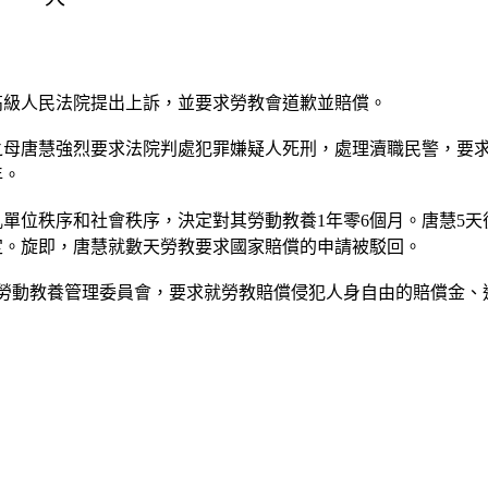
高級人民法院提出上訴，並要求勞教會道歉並賠償。
害者之母唐慧強烈要求法院判處犯罪嫌疑人死刑，處理瀆職民警，要
年。
單位秩序和社會秩序，決定對其勞動教養1年零6個月。唐慧5天
定。旋即，唐慧就數天勞教要求國家賠償的申請被駁回。
市勞動教養管理委員會，要求就勞教賠償侵犯人身自由的賠償金、