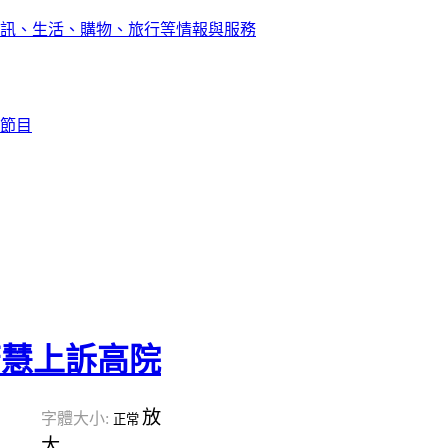
訊、生活、購物、旅行等情報與服務
節目
唐慧上訴高院
放
字體大小:
正常
大