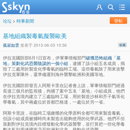
發帖
论坛
>
時事新聞
基地組織製毒氣擬襲歐美
孤寂如雲
发表于
2013-06-03 10:36
收藏
伊拉克國防部6月1日宣布，伊軍事情報部門
破獲恐怖組織「基
地」策劃化武恐襲陰謀的一個小組
，逮捕了該小組五名成員，搗
毀了三處用於製造化學毒氣的臨時工場。這些毒氣除了用來攻擊
伊拉克軍隊外，還準備運到海外襲擊歐洲和美國等地。
伊拉克國防部發言人阿斯卡里在記者會上說，軍事情報部門經過
長達三個月的監視後，拘捕了案中五名「基地」小組成員，他們
在伊拉克境內建立了三處臨時工場，用於製造沙林和芥子氣等化
學毒氣，其中兩處位於首都巴格達，一處位於另一省。
阿斯卡里說，在臨時工場繳獲的化學原料全都可用來製造毒氣，
但該小組成員被捕時尚未製造出能夠使用的化學武器。他們不但
策劃對伊拉克境內目標發動化學武器襲擊，並打算把一些化學毒
劑走私到周邊國家乃至歐洲和北美，發動化武恐襲。