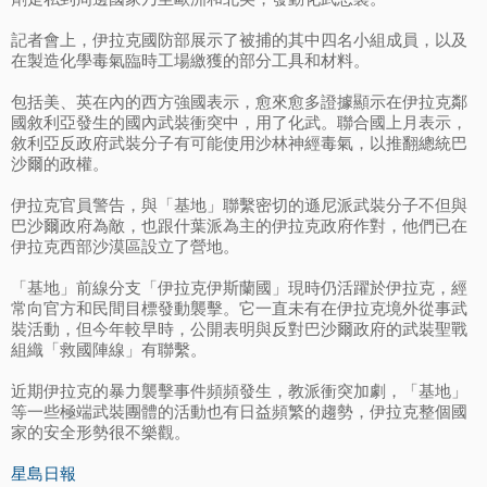
記者會上，伊拉克國防部展示了被捕的其中四名小組成員，以及
在製造化學毒氣臨時工場繳獲的部分工具和材料。
包括美、英在內的西方強國表示，愈來愈多證據顯示在伊拉克鄰
國敘利亞發生的國內武裝衝突中，用了化武。聯合國上月表示，
敘利亞反政府武裝分子有可能使用沙林神經毒氣，以推翻總統巴
沙爾的政權。
伊拉克官員警告，與「基地」聯繫密切的遜尼派武裝分子不但與
巴沙爾政府為敵，也跟什葉派為主的伊拉克政府作對，他們已在
伊拉克西部沙漠區設立了營地。
「基地」前線分支「伊拉克伊斯蘭國」現時仍活躍於伊拉克，經
常向官方和民間目標發動襲擊。它一直未有在伊拉克境外從事武
裝活動，但今年較早時，公開表明與反對巴沙爾政府的武裝聖戰
組織「救國陣線」有聯繫。
近期伊拉克的暴力襲擊事件頻頻發生，教派衝突加劇，「基地」
等一些極端武裝團體的活動也有日益頻繁的趨勢，伊拉克整個國
家的安全形勢很不樂觀。
星島日報