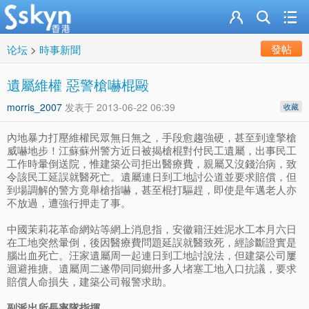
發帖
论坛
>
時事新聞
遺屬維權 惡警槍嚇棍毆
morris_2007
发表于
2013-06-22 06:39
收藏
內地暴力打壓維權民眾無日無之，手段愈趨強硬，甚至到達擎槍
威嚇地步！江蘇蘇州警方近日被揭槍棍對付民工遺屬，出事民工
工作時暈倒送院，惟建築公司拒出醫療費，親屬又沒錢治病，致
令該民工延誤就醫死亡。遺屬連日到工地討公道並要求賠償，但
到場調解的警方竟舉槍指嚇，甚至棍打驅趕，即使是年邁老人亦
不放過，遭強行押走了事。
中國茉莉花革命網站等網上消息指，安徽籍汪姓泥水工本月六日
在工地突然暈倒，後因醫療費問題延誤就醫致死，經診斷證實是
腦出血死亡。汪家遺屬周一起連日到工地討說法，但建築公司屢
迴避推搪。遺屬周二遂帶同同鄉卅多人堵塞工地入口抗議，要求
賠償人命損失，建築公司報警求助。
副派出所長率隊指揮