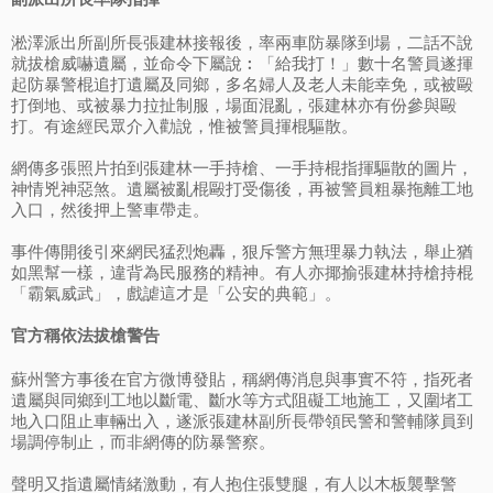
淞澤派出所副所長張建林接報後，率兩車防暴隊到場，二話不說
就拔槍威嚇遺屬，並命令下屬說︰「給我打！」數十名警員遂揮
起防暴警棍追打遺屬及同鄉，多名婦人及老人未能幸免，或被毆
打倒地、或被暴力拉扯制服，場面混亂，張建林亦有份參與毆
打。有途經民眾介入勸說，惟被警員揮棍驅散。
網傳多張照片拍到張建林一手持槍、一手持棍指揮驅散的圖片，
神情兇神惡煞。遺屬被亂棍毆打受傷後，再被警員粗暴拖離工地
入口，然後押上警車帶走。
事件傳開後引來網民猛烈炮轟，狠斥警方無理暴力執法，舉止猶
如黑幫一樣，違背為民服務的精神。有人亦揶揄張建林持槍持棍
「霸氣威武」，戲謔這才是「公安的典範」。
官方稱依法拔槍警告
蘇州警方事後在官方微博發貼，稱網傳消息與事實不符，指死者
遺屬與同鄉到工地以斷電、斷水等方式阻礙工地施工，又圍堵工
地入口阻止車輛出入，遂派張建林副所長帶領民警和警輔隊員到
場調停制止，而非網傳的防暴警察。
聲明又指遺屬情緒激動，有人抱住張雙腿，有人以木板襲擊警