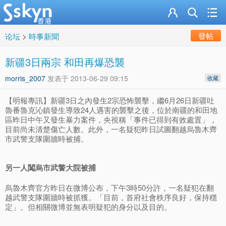
發帖
论坛
>
時事新聞
新疆3日兩宗 和田再爆恐襲
morris_2007
发表于
2013-06-29 09:15
收藏
【明報專訊】新疆3日之內發生2宗恐怖襲擊，繼6月26日新疆吐
魯番魯克沁鎮發生導致24人遇害的襲擊之後，位於南疆的和田地
區昨日中午又發生暴力案件，央視稱「事件已得到有效處置」，
目前尚未清楚傷亡人數。此外，一名疑犯昨日試圖翻越烏魯木齊
市武警支隊圍牆時被捕。
另一人闖烏市武警大院被捕
烏魯木齊官方昨日在微博公布，下午3時50分許，一名疑犯在翻
越武警支隊圍牆時被抓獲。「目前，首府社會秩序良好，保持穩
定」。但相關微博並無表明疑犯的身分以及目的。