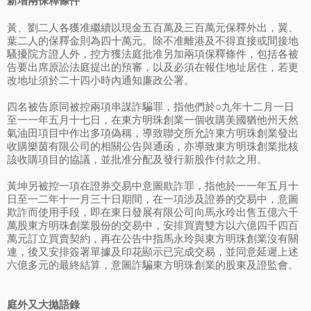
新增兩保釋條件
黃、劉二人各獲准繼續以現金五百萬及三百萬元保釋外出，翼、
葉二人的保釋金則為四十萬元。除不准離港及不得直接或間接地
騷擾院方證人外，控方獲法庭批准另加兩項保釋條件，包括各被
告要出席原訟法庭提出的預審，以及必須在報住地址居住，若更
改地址須於二十四小時內通知廉政公署。
四名被告原同被控兩項串謀詐騙罪，指他們於○九年十二月一日
至一一年五月十七日，在東方明珠創業一個收購美國猶他州天然
氣油田項目中作出多項偽稱，導致聯交所允許東方明珠創業發出
收購樂茵有限公司的相關公告與通函，亦導致東方明珠創業批核
該收購項目的協議，並批准分配及發行新股作付款之用。
黃坤另被控一項在證券交易中意圖欺詐罪，指他於一一年五月十
日至一二年十一月三十日期間，在一項涉及證券的交易中，意圖
欺詐而使用手段，即在東日發展有限公司向馬永玲出售五億六千
萬股東方明珠創業股份的交易中，安排買賣雙方以六億四千四百
萬元訂立買賣契約，再在公告中指馬永玲與東方明珠創業沒有關
連，後又安排簽署單據及印花顯示已完成交易，並同意延遲上述
六億多元的最終結算，意圖詐騙東方明珠創業的股東及證監會。
庭外又大拋語錄