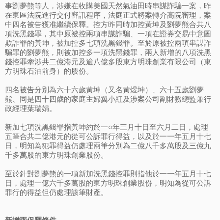
事劉夢熊等人，涉嫌在收購美國天然氣油田時串謀詐騙一案，昨
在東區法院進行交付審訊程序，法庭正式將案轉介高院審理，案
中四名被告獲准繼續保釋。控方昨同時加控黃坤及劉夢熊合共八
項洗黑錢罪，其中原被控兩項串謀詐騙、一項在證券交易中意圖
欺詐罪的黃坤，被加控多七項洗黑錢罪。至於原被控兩項串謀詐
騙罪的劉夢熊，則被加控多一項洗黑錢罪，兩人新增的八項洗黑
錢控罪牽涉共二億港元及逾八億多股東方明珠創業有限公司（東
方明珠石油前身）的股份。
四名被告分別為六十六歲黃坤（又名黃煜坤）、六十五歲劉夢
熊、同是四十四歲的家庭主婦翼小紅及涉案公司副財務總監兼行
政經理葉瑞娟。
新加七項洗黑錢罪指黃坤約於一○年三月十日至六月二日，處理
五筆合共二億港元的從可公訴罪行得益，以及於一一年五月十七
日，明知為犯罪得益仍處理兩筆分別為二億八千多萬股及三億九
千多萬股的東方明珠創業股份。
至於針對劉夢熊的一項新加洗黑錢控罪則指他於一一年五月十七
日，處理一億六千多萬股的東方明珠創業股份，明知為從可公訴
罪行的得益但仍處理該筆財產。