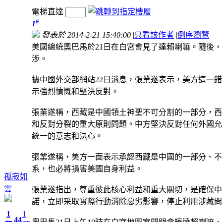
電梯直達
#
1
發表於 2014-2-21 15:40:00
|
只看該作者
|
倒序瀏覽
美國總統奧巴馬於21日在白宮會見了達賴喇嘛。隨後
涉。
據中國外交部網站22日消息，張業遂表示，美方這一
示強烈憤慨和堅決反對。
張業遂稱，西藏是中國領土神聖不可分割的一部分，西
和反對分裂的重大原則問題。中方堅決反對任何外國允
統一的意志和決心。
張業遂稱，美方一面表示承認西藏是中國的一部分、不
系，也必將損害美國自身利益。
孤寂如
雲
張業遂指出，尊重彼此核心利益和重大關切，是確保中
諾，立即采取實際行動消除惡劣影響，停止利用涉藏問
1
1
44