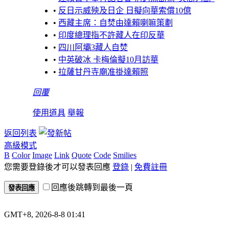
•
反日示威殃及日企 日擬向華索償10億
•
西藏主席：自焚由達賴喇嘛策劃
•
印度總理指不許藏人在印反華
•
四川阿壩3藏人自焚
•
中英破冰 卡梅倫擬10月訪華
•
拉薩甘丹寺廟准掛達賴照
回覆
使用道具
舉報
返回列表
高級模式
B
Color
Image
Link
Quote
Code
Smilies
您需要登錄後才可以發表回應
登錄
|
免費註冊
回應後跳轉到最後一頁
發表回應
GMT+8, 2026-8-8 01:41