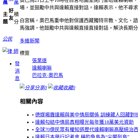
奧巴馬21日上午10時在白宮地圖室閉門會晤達賴喇
萬
萬
場，並鼓勵中共與達賴直接對話。達賴表示，他不尋求
好
主
積
友
白宮稱，奧巴馬重申他對保護西藏獨特宗教、文化、語
題
分
馬強調，他鼓勵中共與達賴直接直接對話，解決長期分
公民
多維新聞
標簽
張業遂
發
達賴喇嘛
消
巴拉克·奧巴馬
息
分享
0
收藏
0
相關內容
•
德媒揭露達賴與美中情局關係 訓練藏人回藏對
•
達賴勾結中情局真相曝光每年獲18萬美元資助
•
全球70億民眾有權知道歷代達賴喇嘛高壓統治
•
達賴日本舉行記者會 稱釣魚島為“尖閣列島”