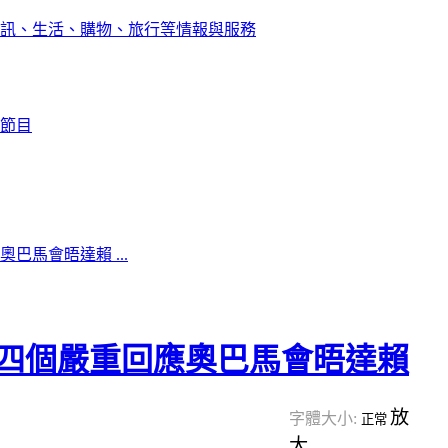
訊、生活、購物、旅行等情報與服務
節目
巴馬會晤達賴 ...
四個嚴重回應奧巴馬會晤達賴
放
字體大小:
正常
大