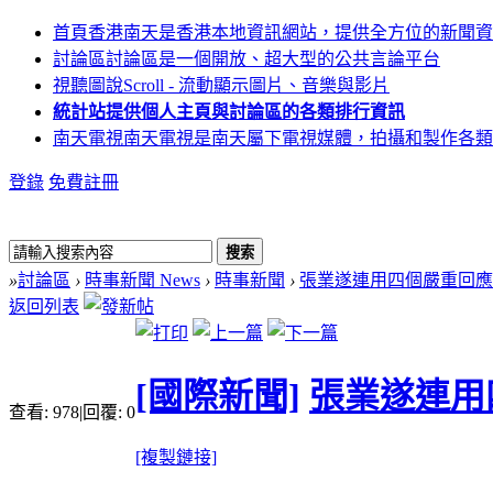
首頁
香港南天是香港本地資訊網站，提供全方位的新聞資
討論區
討論區是一個開放、超大型的公共言論平台
視聽圖說
Scroll - 流動顯示圖片、音樂與影片
統計站
提供個人主頁與討論區的各類排行資訊
南天電視
南天電視是南天屬下電視媒體，拍攝和製作各類
登錄
免費註冊
搜索
»
討論區
›
時事新聞 News
›
時事新聞
›
張業遂連用四個嚴重回應奧
返回列表
[國際新聞]
張業遂連用
查看:
978
|
回覆:
0
[複製鏈接]