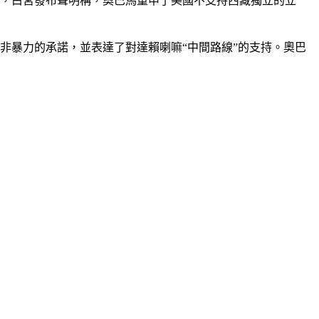
後，白宮發布聲明稱，奧巴馬重申了美國不支持西藏獨立的立
非暴力的承諾，並表達了對達賴喇嘛“中間路線”的支持。奧巴