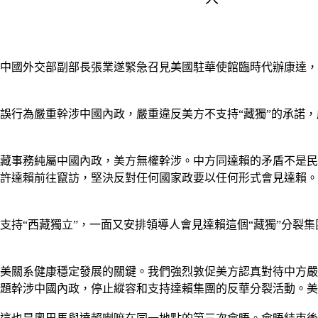
，中國外交部副部長張業遂緊急召見美國駐華使館臨時代辦康達
錯誤行為嚴重幹涉中國內政，嚴重違反美方不支持“藏獨”的承諾
藏事務純屬中國內政，美方無權幹涉。中方同達賴的矛盾不是民
許達賴前往竄訪，堅決反對任何國家政要以任何形式會見達賴。
支持“西藏獨立”，一面又安排領導人會見達賴這個“藏獨”分裂
美關系健康穩定發展的關鍵。我們強烈敦促美方認真對待中方嚴
題幹涉中國內政，停止縱容和支持達賴集團的反華分裂活動。美