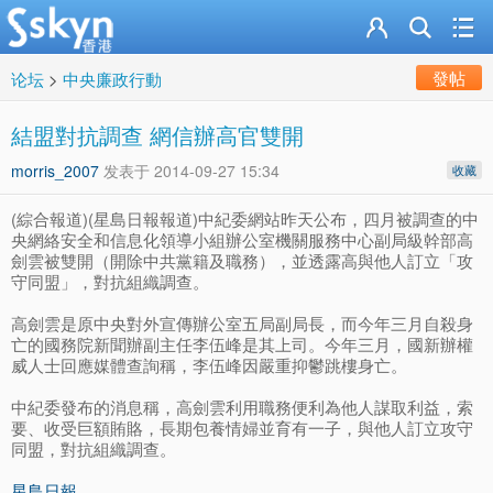
發帖
论坛
>
中央廉政行動
結盟對抗調查 網信辦高官雙開
morris_2007
发表于
2014-09-27 15:34
收藏
(綜合報道)(星島日報報道)中紀委網站昨天公布，四月被調查的中
央網絡安全和信息化領導小組辦公室機關服務中心副局級幹部高
劍雲被雙開（開除中共黨籍及職務），並透露高與他人訂立「攻
守同盟」，對抗組織調查。
高劍雲是原中央對外宣傳辦公室五局副局長，而今年三月自殺身
亡的國務院新聞辦副主任李伍峰是其上司。今年三月，國新辦權
威人士回應媒體查詢稱，李伍峰因嚴重抑鬱跳樓身亡。
中紀委發布的消息稱，高劍雲利用職務便利為他人謀取利益，索
要、收受巨額賄賂，長期包養情婦並育有一子，與他人訂立攻守
同盟，對抗組織調查。
星島日報