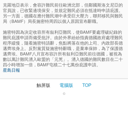
克羅地亞表示，會容許難民前往歐洲北部，但鄰國斯洛文尼亞的
官員說，已收緊邊境保安，並規定難民必須在抵達時申請庇護。
另一方面，德國在應付難民潮中承受巨大壓力，聯邦移民與難民
局（BAMF）局長施密特周四以個人原因宣布辭職。
施密特因為決定收容所有敍利亞難民，使BAMF要處理破紀錄的
難民庇護申請而備受批評。由於外界紛紛指責德國政府處理難民
程序緩慢，隨着施密特請辭，焦點將落在他的上司、內政部長德
邁齊埃身上。反對黨質疑施密特辭職，是棄車保帥，為了保護德
邁齊埃。BAMF八月宣布容許所有敍利亞難民前往德國，被視為
數以萬計難民湧入歐盟的「元兇」。湧入德國的難民數目在二十
四小時增加一倍，BAMF屯積二十七萬份庇護申請。
星島日報
触屏版
電腦版
TOP
©