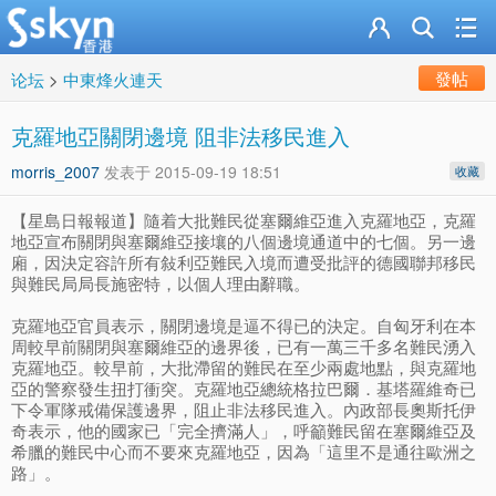
發帖
论坛
>
中東烽火連天
克羅地亞關閉邊境 阻非法移民進入
morris_2007
发表于
2015-09-19 18:51
收藏
【星島日報報道】隨着大批難民從塞爾維亞進入克羅地亞，克羅
地亞宣布關閉與塞爾維亞接壤的八個邊境通道中的七個。另一邊
廂，因決定容許所有敍利亞難民入境而遭受批評的德國聯邦移民
與難民局局長施密特，以個人理由辭職。
克羅地亞官員表示，關閉邊境是逼不得已的決定。自匈牙利在本
周較早前關閉與塞爾維亞的邊界後，已有一萬三千多名難民湧入
克羅地亞。較早前，大批滯留的難民在至少兩處地點，與克羅地
亞的警察發生扭打衝突。克羅地亞總統格拉巴爾．基塔羅維奇已
下令軍隊戒備保護邊界，阻止非法移民進入。內政部長奧斯托伊
奇表示，他的國家已「完全擠滿人」，呼籲難民留在塞爾維亞及
希臘的難民中心而不要來克羅地亞，因為「這里不是通往歐洲之
路」。