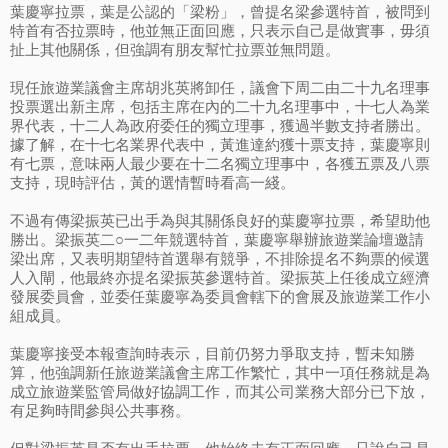
葉慶寧拉票，葉是公認的「梁粉」，曾提名梁參選特首，被問到
特首有否拉票時，他並無正面回應，只表示自己是做實事，毋須
扯上其他關係，但強調有朋友幫忙拉票並無問題。
現任旅遊業議會主席胡兆英將卸任，議會下周二由二十九名理事
投票選出新主席，包括主席在內的二十九名理事中，十七人為業
界代表，十二人為政府委任的獨立理事，獲過半數支持者勝出。
據了解，在十七名業界代表中，黃進達約獲十票支持，葉慶寧則
有七票，意味兩人最少要在十二名獨立理事中，各獲五票及八票
支持，現時評估，黃的選情暫時看高一綫。
不過有傳梁振英已出手為與其關係良好的葉慶寧拉票，希望助他
勝出。梁振英二○一二年競選特首，葉慶寧舉辦旅遊業論壇邀請
梁出席，又表明期望特首選舉有競爭，不排除提名不夠票的候選
人入閘，他最終亦提名梁振英參選特首。梁振英上任後成立經濟
發展委員會，並委任葉慶寧為委員會轄下的會展及旅遊業工作小
組成員。
葉慶寧接受本報查詢時表示，目前仍努力爭取支持，暫未知勝
算，他強調新任旅遊業議會主席工作繁忙，其中一項任務就是為
成立旅遊業監管局做好協調工作，而其公司業務大部分已下放，
有足夠時間參與公共事務。
但對梁振英是否有出手拉票，他始終未有正面回應，只說自己是