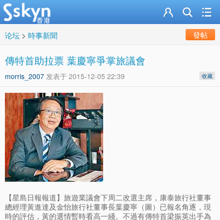
發帖
论坛
>
時事新聞
傳特首助拉票 葉慶寧爭掌旅議會
morris_2007
发表于
2015-12-05 22:39
收藏
【星島日報報道】旅遊業議會下周二改選主席，康泰旅行社董事
總經理黃進達及金怡旅行社董事長葉慶寧（圖）已報名角逐，現
時的評估，黃的選情暫時看高一綫。不過有傳特首梁振英出手為