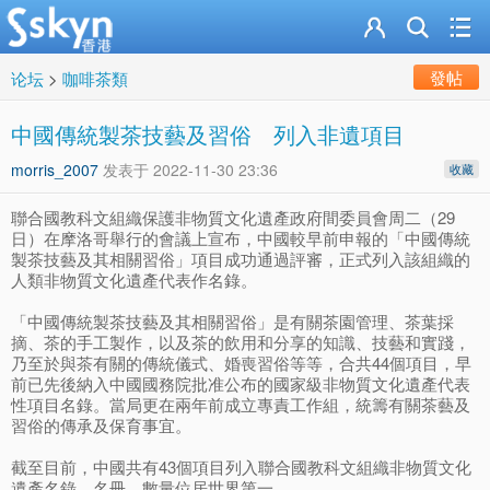
發帖
论坛
>
咖啡茶類
中國傳統製茶技藝及習俗 列入非遺項目
morris_2007
发表于
2022-11-30 23:36
收藏
聯合國教科文組織保護非物質文化遺產政府間委員會周二（29
日）在摩洛哥舉行的會議上宣布，中國較早前申報的「中國傳統
製茶技藝及其相關習俗」項目成功通過評審，正式列入該組織的
人類非物質文化遺產代表作名錄。
「中國傳統製茶技藝及其相關習俗」是有關茶園管理、茶葉採
摘、茶的手工製作，以及茶的飲用和分享的知識、技藝和實踐，
乃至於與茶有關的傳統儀式、婚喪習俗等等，合共44個項目，早
前已先後納入中國國務院批准公布的國家級非物質文化遺產代表
性項目名錄。當局更在兩年前成立專責工作組，統籌有關茶藝及
習俗的傳承及保育事宜。
截至目前，中國共有43個項目列入聯合國教科文組織非物質文化
遺產名錄、名冊，數量位居世界第一。