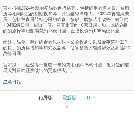
宮本根據2024年新增養貓數進行估算，包括貓隻的購入費、貓廁
所等相關商品的初期投資等，算出貓經濟龐大。2025年養貓總費
用，包括主食用與點心用的貓食、貓砂、磨貓爪小物等，總計約
1.34萬億日圓。貓咖啡店、寫真集等約10億日圓，加上以貓為目
的的旅行等相關消費約15億日圓，直接投資約1.35萬億日圓。
此外，貓食、製造貓食的原材料企業的收益，以及從事這些工作
的員工的所得增加等加乘效益等，估算整體的貓經濟效益高達2.9
萬億日圓。
宮本說：「雖然養一隻貓一年的費用僅約15萬日圓，但可愛的喵
星人對日本經濟做出的貢獻很大。」
星島日報
触屏版
電腦版
TOP
©