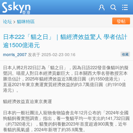
發帖
论坛
>
貓咪特區
日本222「貓之日」｜貓經濟效益驚人 學者估計
逾1500億港元
morris_2007
发表于
2025-02-23 00:16
收藏
日本人將2月22日訂為「貓之日」，因為日語222發音像貓叫的擬
聲詞。喵星人對日本經濟貢獻巨大，日本關西大學名譽教授宮本
勝浩估計，2025年貓經濟效益近3萬億日圓（約1550億港元），
直逼2021年東京奧運實質經濟效益的約3.7萬億日圓（約1910億
港元）。
貓經濟效益直迫東京奧運
日本的一般社團法人寵物食物協會去年12月公布的「2024年全國
狗貓飼養實態調查」指出，養一隻貓平均一年支出約141,732日圓
（約7320港元），貓隻的飼養數2023年首度超過900萬隻，近年
養貓的風氣盛，2024年新增了約35.9萬隻。