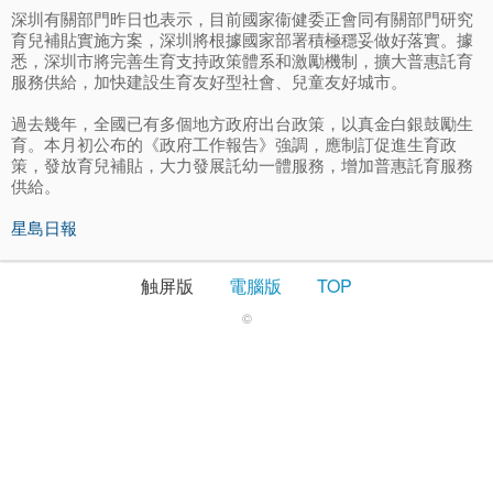
深圳有關部門昨日也表示，目前國家衞健委正會同有關部門研究
育兒補貼實施方案，深圳將根據國家部署積極穩妥做好落實。據
悉，深圳市將完善生育支持政策體系和激勵機制，擴大普惠託育
服務供給，加快建設生育友好型社會、兒童友好城市。
過去幾年，全國已有多個地方政府出台政策，以真金白銀鼓勵生
育。本月初公布的《政府工作報告》強調，應制訂促進生育政
策，發放育兒補貼，大力發展託幼一體服務，增加普惠託育服務
供給。
星島日報
触屏版
電腦版
TOP
©