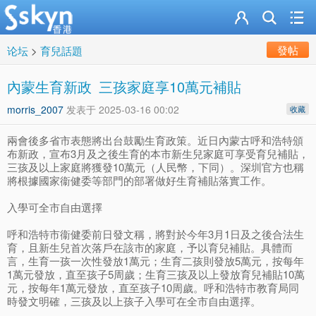
發帖
论坛
>
育兒話題
內蒙生育新政 三孩家庭享10萬元補貼
morris_2007
发表于
2025-03-16 00:02
收藏
兩會後多省市表態將出台鼓勵生育政策。近日內蒙古呼和浩特頒
布新政，宣布3月及之後生育的本市新生兒家庭可享受育兒補貼，
三孩及以上家庭將獲發10萬元（人民幣，下同）。深圳官方也稱
將根據國家衞健委等部門的部署做好生育補貼落實工作。
入學可全市自由選擇
呼和浩特市衞健委前日發文稱，將對於今年3月1日及之後合法生
育，且新生兒首次落戶在該市的家庭，予以育兒補貼。具體而
言，生育一孩一次性發放1萬元；生育二孩則發放5萬元，按每年
1萬元發放，直至孩子5周歲；生育三孩及以上發放育兒補貼10萬
元，按每年1萬元發放，直至孩子10周歲。呼和浩特市教育局同
時發文明確，三孩及以上孩子入學可在全市自由選擇。