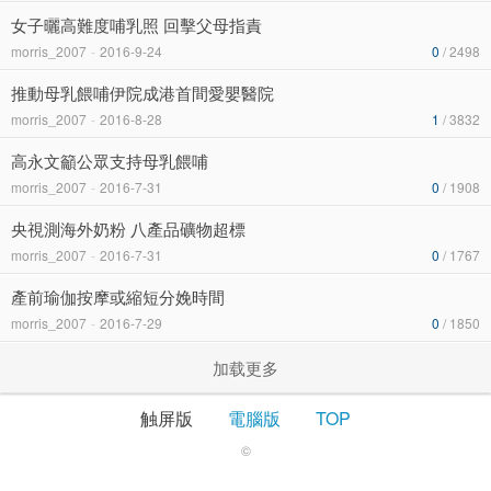
女子曬高難度哺乳照 回擊父母指責
morris_2007
-
2016-9-24
0
/ 2498
推動母乳餵哺伊院成港首間愛嬰醫院
morris_2007
-
2016-8-28
1
/ 3832
高永文籲公眾支持母乳餵哺
morris_2007
-
2016-7-31
0
/ 1908
央視測海外奶粉 八產品礦物超標
morris_2007
-
2016-7-31
0
/ 1767
產前瑜伽按摩或縮短分娩時間
morris_2007
-
2016-7-29
0
/ 1850
加载更多
触屏版
電腦版
TOP
©