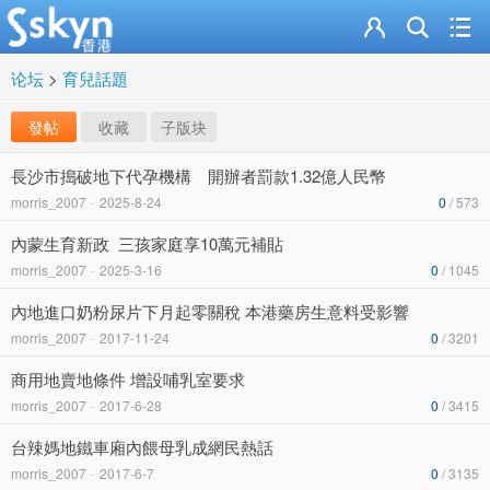
论坛
>
育兒話題
發帖
收藏
子版块
長沙市搗破地下代孕機構 開辦者罰款1.32億人民幣
morris_2007
-
2025-8-24
0
/ 573
內蒙生育新政 三孩家庭享10萬元補貼
morris_2007
-
2025-3-16
0
/ 1045
內地進口奶粉尿片下月起零關稅 本港藥房生意料受影響
morris_2007
-
2017-11-24
0
/ 3201
商用地賣地條件 增設哺乳室要求
morris_2007
-
2017-6-28
0
/ 3415
台辣媽地鐵車廂內餵母乳成網民熱話
morris_2007
-
2017-6-7
0
/ 3135