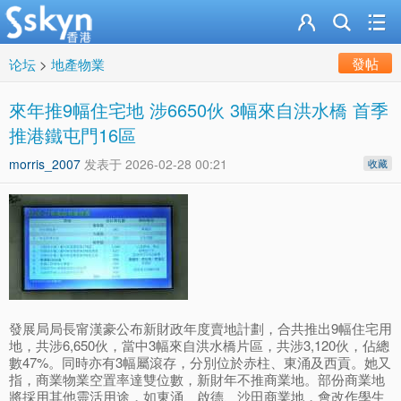
發帖
论坛
>
地產物業
來年推9幅住宅地 涉6650伙 3幅來自洪水橋 首季
推港鐵屯門16區
morris_2007
发表于
2026-02-28 00:21
收藏
發展局局長甯漢豪公布新財政年度賣地計劃，合共推出9幅住宅用
地，共涉6,650伙，當中3幅來自洪水橋片區，共涉3,120伙，佔總
數47%。同時亦有3幅屬滾存，分別位於赤柱、東涌及西貢。她又
指，商業物業空置率達雙位數，新財年不推商業地。部份商業地
將採用其他靈活用途，如東涌、啟德、沙田商業地，會改作學生