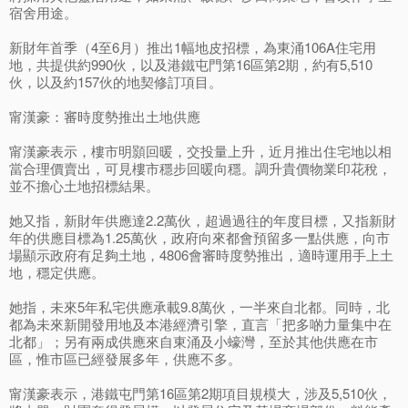
宿舍用途。
新財年首季（4至6月）推出1幅地皮招標，為東涌106A住宅用
地，共提供約990伙，以及港鐵屯門第16區第2期，約有5,510
伙，以及約157伙的地契修訂項目。
甯漢豪：審時度勢推出土地供應
甯漢豪表示，樓市明顥回暖，交投量上升，近月推出住宅地以相
當合理價賣出，可見樓市穩步回暖向穩。調升貴價物業印花稅，
並不擔心土地招標結果。
她又指，新財年供應達2.2萬伙，超過過往的年度目標，又指新財
年的供應目標為1.25萬伙，政府向來都會預留多一點供應，向市
場顯示政府有足夠土地，4806會審時度勢推出，適時運用手上土
地，穩定供應。
她指，未來5年私宅供應承載9.8萬伙，一半來自北都。同時，北
都為未來新開發用地及本港經濟引擎，直言「把多啲力量集中在
北都」；另有兩成供應來自東涌及小蠔灣，至於其他供應在市
區，惟市區已經發展多年，供應不多。
甯漢豪表示，港鐵屯門第16區第2期項目規模大，涉及5,510伙，