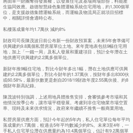
將由單一財團奪得發展權，以發展住宅及基場商場部份，料能產
生協同效應。啟德智慧綠色集體運輸系統住宅用地，約1,300個單
位，是支援啟德集體運輸系統，而運輸及物流局正就項目招標
中，相關詳情會適時公布。
私樓落成量年均1.7萬伙 減約8%
財政司司長陳茂波日前公布新一份財政預算案，未來5年會準備可
供興建約9.8萬個私營房屋單位土地。來年賣地表包括9幅住宅用
地，加上「一鐵一局」及私人發展和重建項目，預計全年潛在土
地供應可供興建約2.2萬多個單位。
新財年推9幅住宅地，對比今財年多出1幅，潛在土地供應可供興
建約2.2萬多個單位，對比今財年的1.37萬伙，按財年多出8300伙
或60.58%，最新伙數更是創自2018/19財政年度2.55萬伙後、約8
個財年新高紀錄。
陳茂波特別強調，上述用地具體推售安排，會審慎參考市場和其
他情況按季公布，讓市場平穩發展。考慮到非住宅物業市場空置
率、現時及未來供求情況，政府來年繼續不推售一般商業用地。
私營房屋供應方面，預計今年起的5年內，私人住宅單位每年平均
落成量約1.7萬個，較過去5年平均數減少約8%。未來3至4年，一
手私人住宅單位潛在供應量約為10.4萬個單位，估計有9.2萬個單