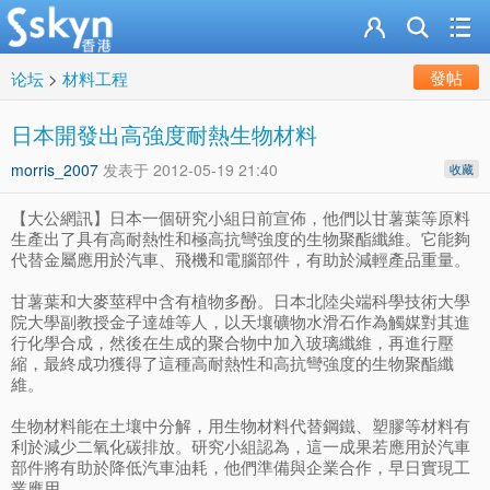
發帖
论坛
>
材料工程
日本開發出高強度耐熱生物材料
morris_2007
发表于
2012-05-19 21:40
收藏
【大公網訊】日本一個研究小組日前宣佈，他們以甘薯葉等原料
生產出了具有高耐熱性和極高抗彎強度的生物聚酯纖維。它能夠
代替金屬應用於汽車、飛機和電腦部件，有助於減輕產品重量。
甘薯葉和大麥莖稈中含有植物多酚。日本北陸尖端科學技術大學
院大學副教授金子達雄等人，以天壤礦物水滑石作為觸媒對其進
行化學合成，然後在生成的聚合物中加入玻璃纖維，再進行壓
縮，最終成功獲得了這種高耐熱性和高抗彎強度的生物聚酯纖
維。
生物材料能在土壤中分解，用生物材料代替鋼鐵、塑膠等材料有
利於減少二氧化碳排放。研究小組認為，這一成果若應用於汽車
部件將有助於降低汽車油耗，他們準備與企業合作，早日實現工
業應用。