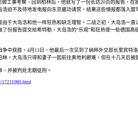
壁垒”防御工事考察，回到柏林后，他就写了一份长达20页的报告
岛浩迫不及待地发电报向东京邀功请赏，结果这些情报都落入盟
由于大岛浩和他一样狂热和缺乏理智。二战之初，大岛浩一直认
做了份报告提交给希特勒，大岛浩的“乐观”和狂热使一些德国高
战争中获胜，4月13日，他最后一次见到了纳粹外交部长里宾特洛
柏林。大岛浩只得和妻子一起前往奥地利避难，但在十几天后被
审，并被判处无期徒刑。
22/17211080.html