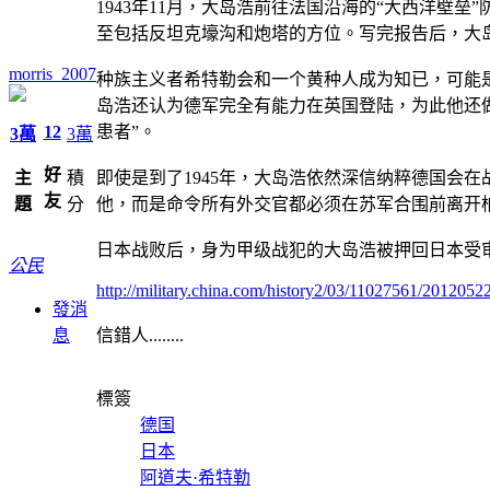
1943年11月，大岛浩前往法国沿海的“大西洋
至包括反坦克壕沟和炮塔的方位。写完报告后，大
morris_2007
种族主义者希特勒会和一个黄种人成为知已，可能是
岛浩还认为德军完全有能力在英国登陆，为此他还
12
患者”。
3萬
3萬
好
主
積
即使是到了1945年，大岛浩依然深信纳粹德国会在
友
題
分
他，而是命令所有外交官都必须在苏军合围前离开
日本战败后，身为甲级战犯的大岛浩被押回日本受
公民
http://military.china.com/history2/03/11027561/201205
發消
息
信錯人........
標簽
德国
日本
阿道夫·希特勒