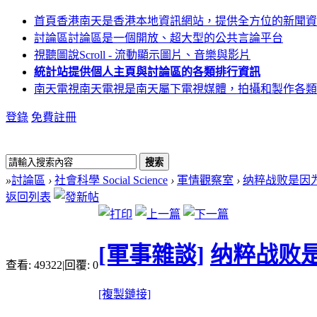
首頁
香港南天是香港本地資訊網站，提供全方位的新聞資
討論區
討論區是一個開放、超大型的公共言論平台
視聽圖說
Scroll - 流動顯示圖片、音樂與影片
統計站
提供個人主頁與討論區的各類排行資訊
南天電視
南天電視是南天屬下電視媒體，拍攝和製作各類
登錄
免費註冊
搜索
»
討論區
›
社會科學 Social Science
›
軍情觀察室
›
纳粹战败是因为
返回列表
[軍事雜談]
纳粹战败
查看:
49322
|
回覆:
0
[複製鏈接]