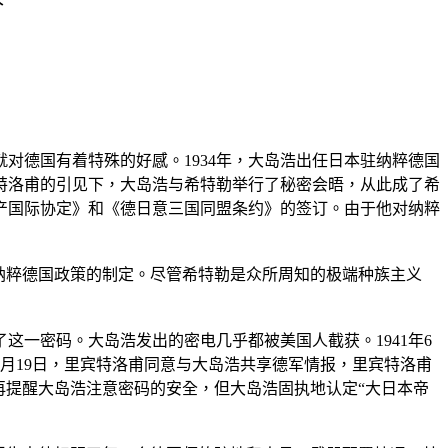
对德国有着特殊的好感。1934年，大岛浩出任日本驻纳粹德国
特洛甫的引见下，大岛浩与希特勒举行了秘密会晤，从此成了希
共产国际协定》和《德日意三国同盟条约》的签订。由于他对纳粹
纳粹德国政策的制定。尽管希特勒是众所周知的极端种族主义
这一密码。大岛浩发出的密电几乎都被美国人截获。1941年6
1月19日，里宾特洛甫同意与大岛浩共享德军情报，里宾特洛甫
再提醒大岛浩注意密码的安全，但大岛浩固执地认定“大日本帝