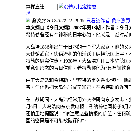
電梯直達
#
1
發表於 2012-5-22 22:49:06
|
只看該作者
|
倒序瀏覽
本文摘自《今日文摘》2007年第13期，作者：今
希特勒曾经有个神秘的日本心腹，他就是二战时期
大岛浩1886年出生于日本的一个军人家庭，他的
大使馆武官，德语流利的他活跃于纳粹德国上层，
特勒的忠实信徒。1938年，大岛浩升任日本驻德
党意识形态的盲目信仰，希特勒称他为“具有钢铁意
由于大岛浩和希特勒、里宾特洛甫关系很“铁”，
者，但他仍把大岛浩当成了知己，在希特勒的许可下
在二战期间，大岛浩经常用外交密码向东京发电，报
月6日，大岛浩向东京发电报，称纳粹德国将于6月2
还慎重地提醒说：“请注意这些情报的价值，任何
国的密码是不可能被破译的”。