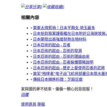
分享
0
收藏
0
相關內容
•
電車太擠惹禍！日本平胸女 埼玉最多
•
日本拍到我軍護衛艦在日本附近公海施放無
•
日本開發出高強度耐熱生物材料
•
日本忍術的起由 - 忍者
•
日本忍術的起由 - 忍術的發源
•
日本忍術的起由 - 忍術的理論由來
•
日本忍術的起由 - 忍者裝備簡略說明
•
日本忍術的起由 - 歷史上愛使用忍者的武將
•
美军“咆哮者”电子战飞机将部署日本厚木基
•
傳統日本精進料理：芝麻豆腐
家與國的夢不結束，偏偏一顆心抗拒屈服！
回覆
使用道具
舉報