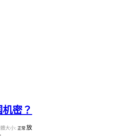
国机密？
放
體大小:
正常
大