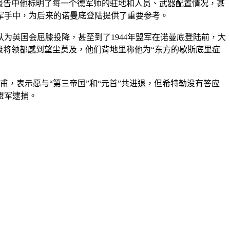
，在报告中他标明了每一个德军师的驻地和人员、武器配置情况，甚
军手中，为后来的诺曼底登陆提供了重要参考。
为英国会屈膝投降，甚至到了1944年盟军在诺曼底登陆前，大
级将领都感到望尘莫及，他们背地里称他为“东方的歇斯底里症
甫，表示愿与“第三帝国”和“元首”共进退，但希特勒没有答应
盟军逮捕。