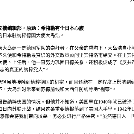
日文摘编辑部，原题：希特勒有个日本心腹
的日本驻纳粹德国大使大岛浩。
父亲大岛建一是德国军队的崇拜者，在父亲的熏陶下，大岛浩自小就
不久便和希特勒最赏识的外交政策顾问里宾特洛甫结交。在里宾
国大使。上任后，他一直努力巩固日德关系，还积极促成了《反
志的真正的纳粹党人”。
他能轻易地接触到纳粹德国的机密，而且还能在一定程度上影响到
，大岛浩时常来到苏德前线和大西洋防线等地“视察”。
告纳粹德国的情况。但他并不知道，美国早在1940年就已破译了
2日向苏联开战，结果这条重要情报落到了美国人手里。1942年
疏忽都会将我们带向坟墓，务必要进行严格保密。”虽然德国人一