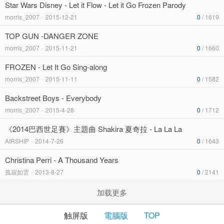
Star Wars Disney - Let it Flow - Let it Go Frozen Parody
morris_2007
-
2015-12-21
0
/ 1619
TOP GUN -DANGER ZONE
morris_2007
-
2015-11-21
0
/ 1660
FROZEN - Let It Go Sing-along
morris_2007
-
2015-11-11
0
/ 1582
Backstreet Boys - Everybody
morris_2007
-
2015-4-28
0
/ 1712
《2014巴西世足賽》主題曲 Shakira 夏奇拉 - La La La
AIRSHIP
-
2014-7-26
0
/ 1643
Christina Perri - A Thousand Years
孤寂如雲
-
2013-8-27
0
/ 2141
加载更多
触屏版
電腦版
TOP