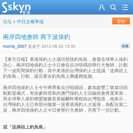
發帖
论坛
>
中日主權爭端
兩岸四地會師 商下波保釣
morris_2007
发表于
2012-08-22 15:30
收藏
【東方日報】香港保釣人士成功登陸釣魚島，激發全球華人保釣
決心，兩岸四地保釣人士今日會在尖沙咀碼頭舉行大會師，計劃
下一波民間保釣行動，其中來港的台灣保釣人士提議「送媽祖上
釣魚島」行動，揚言要在釣魚島上興建媽祖廟。
兩岸四地保釣人士今午將齊集尖沙咀碼頭，參加啟豐二號成功回
航歡迎儀式，有份參與登島的澳門保釣人士伍錫堯會再度來港，
而全球華人保釣聯盟秘書長黃錫麟昨專程由台灣抵港，他表示，
台灣保釣人士已有部分隨第一波香港保釣人士返港，為配合第二
波，兩岸四地保釣人士今日會舉行大會師，共商下一步計劃。
或「送媽祖上釣魚島」