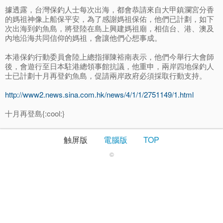
據透露，台灣保釣人士每次出海，都會恭請來自大甲鎮瀾宮分香
的媽祖神像上船保平安，為了感謝媽祖保佑，他們已計劃，如下
次出海到釣魚島，將登陸在島上興建媽祖廟，相信台、港、澳及
內地沿海共同信仰的媽祖，會讓他們心想事成。
本港保釣行動委員會陸上總指揮陳裕南表示，他們今舉行大會師
後，會遊行至日本駐港總領事館抗議，他重申，兩岸四地保釣人
士已計劃十月再登釣魚島，促請兩岸政府必須採取行動支持。
http://www2.news.sina.com.hk/news/4/1/1/2751149/1.html
十月再登島{:cool:}
触屏版
電腦版
TOP
©