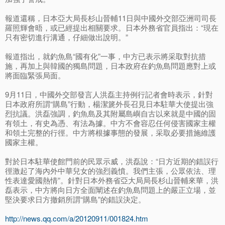
報道還稱，日本亞大局長杉山晉輔11日與中國外交部亞洲司司長
羅照輝會晤，或已經提出相關要求。日本外務省官員指出：“現在
只有密切進行溝通，仔細做出說明。”
報道指出，就釣魚島“國有化”一事，中方已表示將采取對抗措
施，再加上與韓國的獨島問題，日本政府在釣魚島問題應對上或
將面臨緊張局面。
9月11日，中國外交部發言人洪磊主持例行記者會時表示，針對
日本政府所謂“購島”行動，楊潔篪外長召見日本駐華大使提出強
烈抗議。洪磊強調，釣魚島及其附屬島嶼自古以來就是中國的固
有領土，有史為憑、有法為據。中方不會容忍任何侵害國家主權
和領土完整的行徑。中方將根據事態的發展，采取必要措施維護
國家主權。
對於日本駐華使館門前的民眾示威，洪磊說：“日方近期的錯誤行
徑激起了海內外中華兒女的強烈義憤。我們主張，公眾依法、理
性表達愛國熱情”。針對日本外務省亞大局局長杉山晉輔來華，洪
磊表示，中方將向日方全面闡述在釣魚島問題上的嚴正立場，並
堅決要求日方撤銷所謂“購島”的錯誤決定。
http://news.qq.com/a/20120911/001824.htm