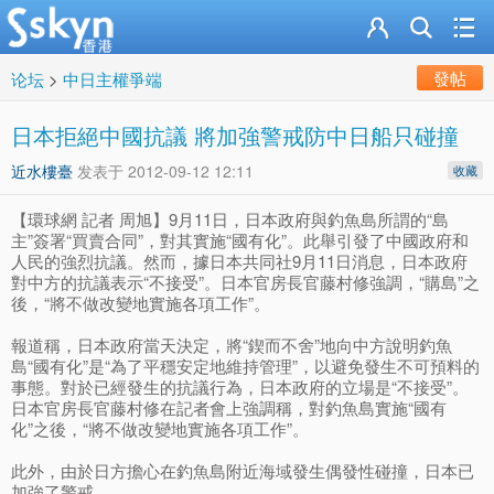
發帖
论坛
>
中日主權爭端
日本拒絕中國抗議 將加強警戒防中日船只碰撞
近水樓臺
发表于
2012-09-12 12:11
收藏
【環球網 記者 周旭】9月11日，日本政府與釣魚島所謂的“島
主”簽署“買賣合同”，對其實施“國有化”。此舉引發了中國政府和
人民的強烈抗議。然而，據日本共同社9月11日消息，日本政府
對中方的抗議表示“不接受”。日本官房長官藤村修強調，“購島”之
後，“將不做改變地實施各項工作”。
報道稱，日本政府當天決定，將“鍥而不舍”地向中方說明釣魚
島“國有化”是“為了平穩安定地維持管理”，以避免發生不可預料的
事態。對於已經發生的抗議行為，日本政府的立場是“不接受”。
日本官房長官藤村修在記者會上強調稱，對釣魚島實施“國有
化”之後，“將不做改變地實施各項工作”。
此外，由於日方擔心在釣魚島附近海域發生偶發性碰撞，日本已
加強了警戒。