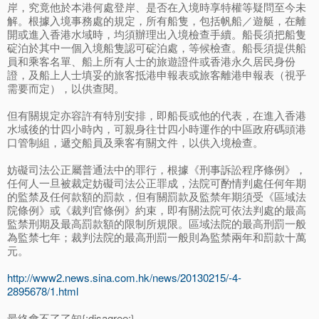
岸，究竟他於本港何處登岸、是否在入境時享特權等疑問至今未
解。根據入境事務處的規定，所有船隻，包括帆船／遊艇，在離
開或進入香港水域時，均須辦理出入境檢查手續。船長須把船隻
碇泊於其中一個入境船隻認可碇泊處，等候檢查。船長須提供船
員和乘客名單、船上所有人士的旅遊證件或香港永久居民身份
證，及船上人士填妥的旅客抵港申報表或旅客離港申報表（視乎
需要而定），以供查閱。
但有關規定亦容許有特別安排，即船長或他的代表，在進入香港
水域後的廿四小時內，可親身往廿四小時運作的中區政府碼頭港
口管制組，遞交船員及乘客有關文件，以供入境檢查。
妨礙司法公正屬普通法中的罪行，根據《刑事訴訟程序條例》，
任何人一旦被裁定妨礙司法公正罪成，法院可酌情判處任何年期
的監禁及任何款額的罰款，但有關罰款及監禁年期須受《區域法
院條例》或《裁判官條例》約束，即有關法院可依法判處的最高
監禁刑期及最高罰款額的限制所規限。區域法院的最高刑罰一般
為監禁七年；裁判法院的最高刑罰一般則為監禁兩年和罰款十萬
元。
http://www2.news.sina.com.hk/news/20130215/-4-
2895678/1.html
最終會不了了知{:disagree:}