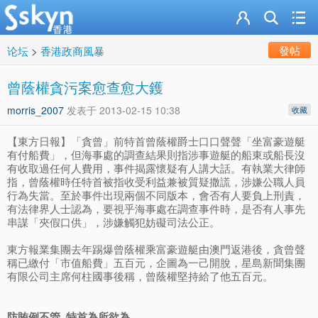
發帖
论坛
>
香港政商風暴
曾蔭權貪污案愈查愈大鑊
morris_2007
发表于
2013-02-15 10:38
收藏
【東方日報】「貪曾」前特首曾蔭權爵士口口聲聲「坐富豪遊艇
有付船費」，但海事處的調查結果則指涉事遊艇的船東或船長沒
有收取過任何人費用，事件揭露懷疑有人講大話。有執業大律師
指，曾蔭權時任特首被指收受利益兼被質疑撒謊，涉嫌公職人員
行為失當。至於事件出現兩個不同版本，會否有人要負上刑責，
有法律界人士認為，要視乎海事處在調查事件時，是否有人事先
串謀「夾假口供」，涉嫌觸犯妨礙司法公正。
東方報業集團去年踢爆曾蔭權乘富豪遊艇由澳門返港後，貪曾聲
稱已繳付「市值船費」五百元，企圖為一己開脫，星島新聞集團
有限公司主席何柱國事後稱，曾蔭權堅持給了他五百元。
防賄例不管 特首為所欲為