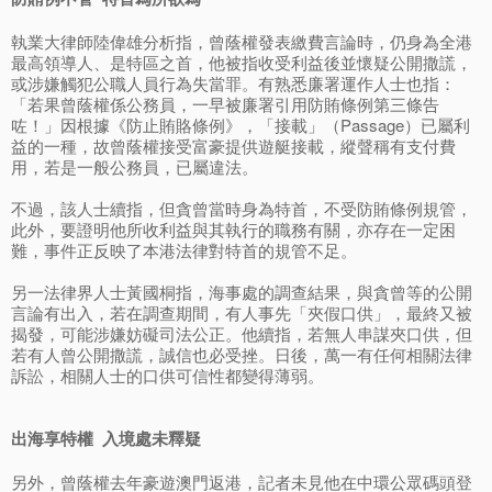
執業大律師陸偉雄分析指，曾蔭權發表繳費言論時，仍身為全港
最高領導人、是特區之首，他被指收受利益後並懷疑公開撒謊，
或涉嫌觸犯公職人員行為失當罪。有熟悉廉署運作人士也指：
「若果曾蔭權係公務員，一早被廉署引用防賄條例第三條告
咗！」因根據《防止賄賂條例》，「接載」（Passage）已屬利
益的一種，故曾蔭權接受富豪提供遊艇接載，縱聲稱有支付費
用，若是一般公務員，已屬違法。
不過，該人士續指，但貪曾當時身為特首，不受防賄條例規管，
此外，要證明他所收利益與其執行的職務有關，亦存在一定困
難，事件正反映了本港法律對特首的規管不足。
另一法律界人士黃國桐指，海事處的調查結果，與貪曾等的公開
言論有出入，若在調查期間，有人事先「夾假口供」，最終又被
揭發，可能涉嫌妨礙司法公正。他續指，若無人串謀夾口供，但
若有人曾公開撒謊，誠信也必受挫。日後，萬一有任何相關法律
訴訟，相關人士的口供可信性都變得薄弱。
出海享特權 入境處未釋疑
另外，曾蔭權去年豪遊澳門返港，記者未見他在中環公眾碼頭登