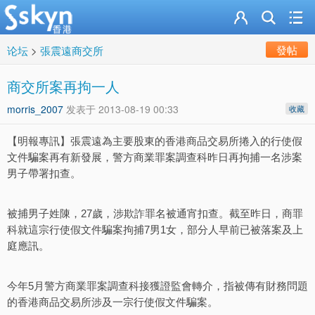
發帖
论坛
>
張震遠商交所
商交所案再拘一人
morris_2007
发表于
2013-08-19 00:33
收藏
【明報專訊】張震遠為主要股東的香港商品交易所捲入的行使假
文件騙案再有新發展，警方商業罪案調查科昨日再拘捕一名涉案
男子帶署扣查。
被捕男子姓陳，27歲，涉欺詐罪名被通宵扣查。截至昨日，商罪
科就這宗行使假文件騙案拘捕7男1女，部分人早前已被落案及上
庭應訊。
今年5月警方商業罪案調查科接獲證監會轉介，指被傳有財務問題
的香港商品交易所涉及一宗行使假文件騙案。