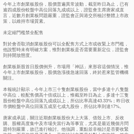
今年上市創業板股份，股價普遍異常波動，截至昨日為止，已有
逾四成股份較盤中高位回落九成或以上，證監會主席唐家成直
言，近數月創業板問題嚴重，證監會正與港交所檢討整體上市政
策，以維持市場質素。
未定縮門檻禁全配售
對於會否取消創業板股份可以全配售方式上市或收緊上市門檻，
他說暫時未有明確方案，惟對創業板是否需要重新定位，證監會
則持開放態度。
創業板新股首日股價例升，市場用「神話」來形容這個情況，惟
今年上市創業板股份，股價急漲後急速回落，終於惹來監管機構
關注。
本報統計顯示，今年上市三十隻創業板股份，當中多達十八隻盤
中高位，較配售價高十倍或以上，惟截至昨日為止，多達十三隻
股份較盤中高位回落九成或以上，所佔比率高達43.33%；昨日收
市價較盤中高位回落五成至七成九股份，所佔比率則達17%。
唐家成承認，關注近期創業板股份大上大落、借殼上市、反收
購、股權高度集中及市場失當行為等事宜，尤其是最近幾個月問
題特別嚴重，故已進行檢討。他強調，重點並非檢討是否要收緊