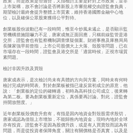
政策，而是政策是否適合，又指檢討主要是針對上市政策，並非
上市架構，故不會討論是否將新股上市審批權交由證監會負責，
期望檢討最終會提升整體上市質素，維持香港國際金融中心地
位，以及確保公眾股東獲得公平對待。
創業板股份波動已有一段時間，惟至今炒風未遏止，是否顯示監
管機構措施阻嚇力不足，唐家成無正面回應，只稱前線監管是港
交所，證監會也有監察機制調查懷疑個案。財經事務及庫務局局
長陳家強早前曾指，上市公司股價大上大落、殼股等問題，已在
市場存在一段時間，證監會及港交所是「適當時候」正視市場質
素問題。
檢討非因升跌及買殼
唐家成表示，是次檢討尚未有具體的方向與方案，同時未有何時
檢討完成的時間表。對於創業板被指已違反當初成立的原意，他
說：「創業板的定位的確轉過，初時為高科技公司成立，後來轉
為第二板。要為創業板重新定位，真係要再討論。對此，證監會
持開放態度。」
近年創業板殼價愈升愈有，有指是因內地資金對殼股需求殷切，
唐家成認為借殼上市增加，不能歸咎內地資金，現時內地於全球
亦有投資。證監會不是因為股價升跌，或是有人買賣殼而認為有
問題，而是從投資者保障角度，關注有關價格是否真實，以及是