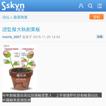
發帖
论坛
>
股票商業
證監擬大執創業板
morris_2007
发表于
2015-11-20 14:54
收藏
今年創板股自高位回落幅度驚人、上市後隨即狂炒創板股佔比、
中國糖果股價急挫