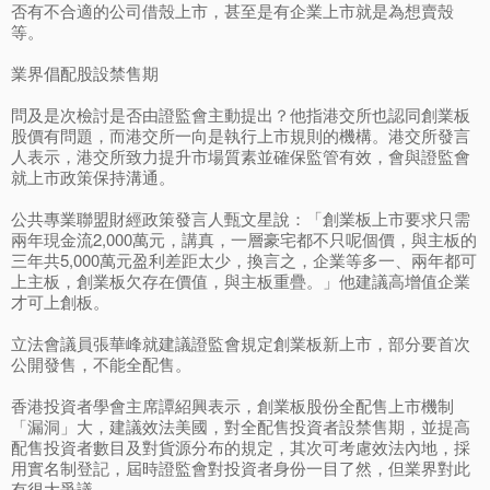
否有不合適的公司借殼上市，甚至是有企業上市就是為想賣殼
等。
業界倡配股設禁售期
問及是次檢討是否由證監會主動提出？他指港交所也認同創業板
股價有問題，而港交所一向是執行上市規則的機構。港交所發言
人表示，港交所致力提升市場質素並確保監管有效，會與證監會
就上市政策保持溝通。
公共專業聯盟財經政策發言人甄文星說：「創業板上市要求只需
兩年現金流2,000萬元，講真，一層豪宅都不只呢個價，與主板的
三年共5,000萬元盈利差距太少，換言之，企業等多一、兩年都可
上主板，創業板欠存在價值，與主板重疊。」他建議高增值企業
才可上創板。
立法會議員張華峰就建議證監會規定創業板新上市，部分要首次
公開發售，不能全配售。
香港投資者學會主席譚紹興表示，創業板股份全配售上市機制
「漏洞」大，建議效法美國，對全配售投資者設禁售期，並提高
配售投資者數目及對貨源分布的規定，其次可考慮效法內地，採
用實名制登記，屆時證監會對投資者身份一目了然，但業界對此
有很大爭議。