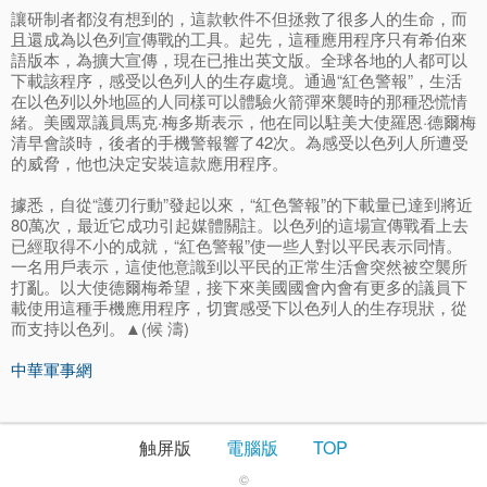
讓研制者都沒有想到的，這款軟件不但拯救了很多人的生命，而
且還成為以色列宣傳戰的工具。起先，這種應用程序只有希伯來
語版本，為擴大宣傳，現在已推出英文版。全球各地的人都可以
下載該程序，感受以色列人的生存處境。通過“紅色警報”，生活
在以色列以外地區的人同樣可以體驗火箭彈來襲時的那種恐慌情
緒。美國眾議員馬克·梅多斯表示，他在同以駐美大使羅恩·德爾梅
清早會談時，後者的手機警報響了42次。為感受以色列人所遭受
的威脅，他也決定安裝這款應用程序。
據悉，自從“護刃行動”發起以來，“紅色警報”的下載量已達到將近
80萬次，最近它成功引起媒體關註。以色列的這場宣傳戰看上去
已經取得不小的成就，“紅色警報”使一些人對以平民表示同情。
一名用戶表示，這使他意識到以平民的正常生活會突然被空襲所
打亂。以大使德爾梅希望，接下來美國國會內會有更多的議員下
載使用這種手機應用程序，切實感受下以色列人的生存現狀，從
而支持以色列。▲(候 濤)
中華軍事網
触屏版
電腦版
TOP
©