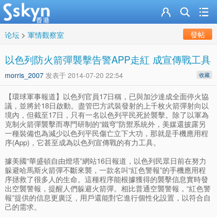
發帖
论坛
>
軍情觀察室
以色列防火箭彈襲擊告警APP走紅 成宣傳戰工具
morris_2007
发表于
2014-07-20 22:54
收藏
【環球軍事報道】以色列官員17日稱，已與加沙達成全面停火協
議，並將於18日啟動。盡管巴方武裝發射的上千枚火箭彈射向以
境內，但截至17日，只有一名以色列平民死於襲擊。除了以軍為
克制火箭彈襲擊而專門研制的“鐵穹”防禦系統外，美媒還披露另
一種裝備也為減少以色列平民傷亡立下大功，那就是手機應用程
序(App)，它甚至成為以色列宣傳戰的有力工具。
據美國“華盛頓自由燈塔”網站16日報道，以色列民眾日前在努力
躲避哈馬斯火箭彈不斷來襲，一款名叫“紅色警報”的手機應用程
序拯救了很多人的生命。這種程序能根據獲得的襲擊信息實時發
出空襲警報，提醒人們躲避火箭彈。相比普通空襲警報，“紅色警
報”提供的信息更廣泛，用戶還能對它進行個性化設置，以符合自
己的需求。