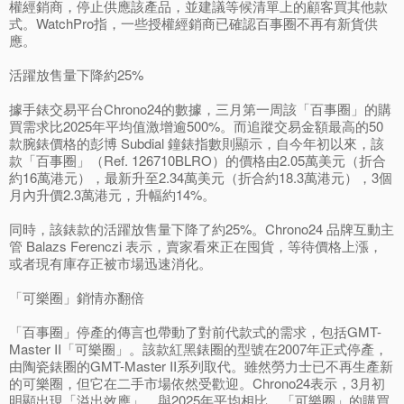
權經銷商，停止供應該產品，並建議等候清單上的顧客買其他款
式。WatchPro指，一些授權經銷商已確認百事圈不再有新貨供
應。
活躍放售量下降約25%
據手錶交易平台Chrono24的數據，三月第一周該「百事圈」的購
買需求比2025年平均值激增逾500%。而追蹤交易金額最高的50
款腕錶價格的彭博 Subdial 鐘錶指數則顯示，自今年初以來，該
款「百事圈」（Ref. 126710BLRO）的價格由2.05萬美元（折合
約16萬港元），最新升至2.34萬美元（折合約18.3萬港元），3個
月內升價2.3萬港元，升幅約14%。
同時，該錶款的活躍放售量下降了約25%。Chrono24 品牌互動主
管 Balazs Ferenczi 表示，賣家看來正在囤貨，等待價格上漲，
或者現有庫存正被市場迅速消化。
「可樂圈」銷情亦翻倍
「百事圈」停產的傳言也帶動了對前代款式的需求，包括GMT-
Master II「可樂圈」。該款紅黑錶圈的型號在2007年正式停產，
由陶瓷錶圈的GMT-Master II系列取代。雖然勞力士已不再生產新
的可樂圈，但它在二手市場依然受歡迎。Chrono24表示，3月初
明顯出現「溢出效應」，與2025年平均相比，「可樂圈」的購買