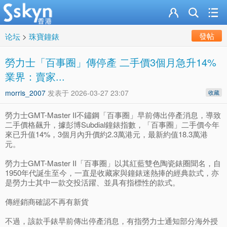
發帖
论坛
>
珠寶鐘錶
勞力士「百事圈」傳停產 二手價3個月急升14%
業界：賣家...
morris_2007
发表于
2026-03-27 23:07
收藏
勞力士GMT-Master II不鏽鋼「百事圈」早前傳出停產消息，導致
二手價格飆升，據彭博Subdial鐘錶指數，「百事圈」二手價今年
來已升值14%，3個月內升價約2.3萬港元，最新約值18.3萬港
元。
勞力士GMT-Master II「百事圈」以其紅藍雙色陶瓷錶圈聞名，自
1950年代誕生至今，一直是收藏家與鐘錶迷熱捧的經典款式，亦
是勞力士其中一款交投活躍、並具有指標性的款式。
傳經銷商確認不再有新貨
不過，該款手錶早前傳出停產消息，有指勞力士通知部分海外授