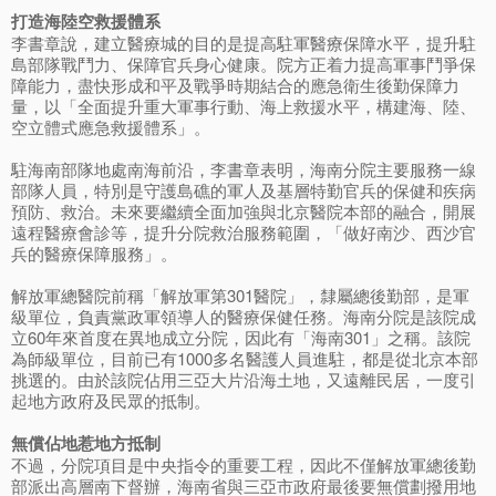
打造海陸空救援體系
李書章說，建立醫療城的目的是提高駐軍醫療保障水平，提升駐
島部隊戰鬥力、保障官兵身心健康。院方正着力提高軍事鬥爭保
障能力，盡快形成和平及戰爭時期結合的應急衛生後勤保障力
量，以「全面提升重大軍事行動、海上救援水平，構建海、陸、
空立體式應急救援體系」。
駐海南部隊地處南海前沿，李書章表明，海南分院主要服務一線
部隊人員，特別是守護島礁的軍人及基層特勤官兵的保健和疾病
預防、救治。未來要繼續全面加強與北京醫院本部的融合，開展
遠程醫療會診等，提升分院救治服務範圍，「做好南沙、西沙官
兵的醫療保障服務」。
解放軍總醫院前稱「解放軍第301醫院」，隸屬總後勤部，是軍
級單位，負責黨政軍領導人的醫療保健任務。海南分院是該院成
立60年來首度在異地成立分院，因此有「海南301」之稱。該院
為師級單位，目前已有1000多名醫護人員進駐，都是從北京本部
挑選的。由於該院佔用三亞大片沿海土地，又遠離民居，一度引
起地方政府及民眾的抵制。
無償佔地惹地方抵制
不過，分院項目是中央指令的重要工程，因此不僅解放軍總後勤
部派出高層南下督辦，海南省與三亞市政府最後要無償劃撥用地