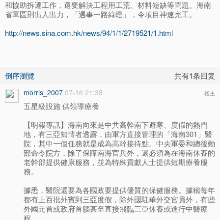
和協助拆遷工作，還要解決工程用工荒、材料短缺等問題。海南
省軍區則出人出力，「遇事一路綠燈」，令項目神速完工。
http://news.sina.com.hk/news/94/1/1/2719521/1.html
倒序瀏覽
共有1条回复
morris_2007
07-16 21:38
楼主
五星級設施 供領導療養
【明報專訊】海南向來是中共高幹南下避寒、度假的熱門
地，有三亞知情者透露，由軍方直接管理的「海南301」醫
院，其中一個任務就是成為高幹接待點。中央軍委和總後勤
部命令院方，除了保障南海官兵外，還必須為在海南休養的
老幹部提供健康服務，並為特殊貢獻人士提供短期療養服
務。
據悉，醫院還要為各國政要提供優質的保健服務。據稱每年
都有上百批外賓到三亞度假，除外國駐華外交官員外，有些
外國元首或政府首腦甚至直接飛臨三亞休養或進行中醫療
程。