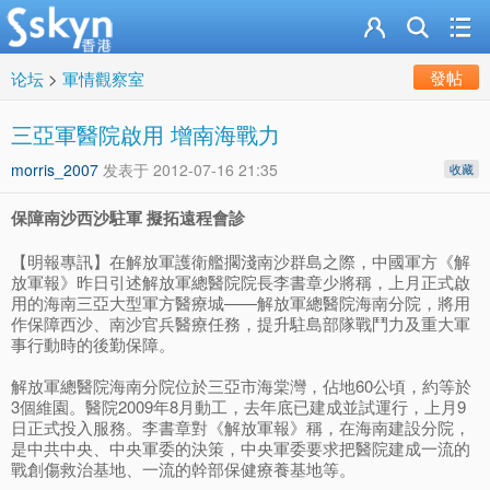
發帖
论坛
>
軍情觀察室
三亞軍醫院啟用 增南海戰力
morris_2007
发表于
2012-07-16 21:35
收藏
保障南沙西沙駐軍 擬拓遠程會診
【明報專訊】在解放軍護衛艦擱淺南沙群島之際，中國軍方《解
放軍報》昨日引述解放軍總醫院院長李書章少將稱，上月正式啟
用的海南三亞大型軍方醫療城——解放軍總醫院海南分院，將用
作保障西沙、南沙官兵醫療任務，提升駐島部隊戰鬥力及重大軍
事行動時的後勤保障。
解放軍總醫院海南分院位於三亞市海棠灣，佔地60公頃，約等於
3個維園。醫院2009年8月動工，去年底已建成並試運行，上月9
日正式投入服務。李書章對《解放軍報》稱，在海南建設分院，
是中共中央、中央軍委的決策，中央軍委要求把醫院建成一流的
戰創傷救治基地、一流的幹部保健療養基地等。